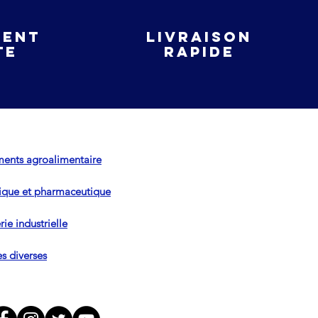
ient
livraison
te
rapide
ents agroalimentaire
que et pharmaceutique
ie industrielle
es diverses