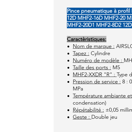
Pince pneumatique à prof
12D MHF2-16D MHF2-20 M
MHF2-20D1 MHF2-8D2 12D2
Caractèristiques:
Nom de marque :
AIRSL
Tapez :
Cylindre
Numéro de modèle :
MH
Taille des ports :
M5
MHF2-XXDR "R" :
Type d
Pression de service :
8 : 
MPa
Température ambiante et 
condensation)
Répétabilité :
±0,05 milli
Geste :
Double jeu