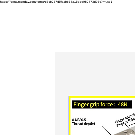
https://forms.monday.com/forms/d8cb287d5facbb54a15ebe082773d08c?r=use1