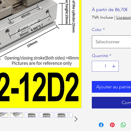
P
À partir de
86,70€
TVA Incluse
|
Livraiso
Color
*
Sélectionner
Quantité
*
Ajouter au panie
Com