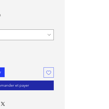
rix promotionnel
n
r
mander et payer