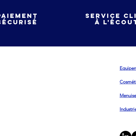
Paiement
service cl
sécurisé
à l'écou
Equipem
Cosméti
Menuiser
Industri