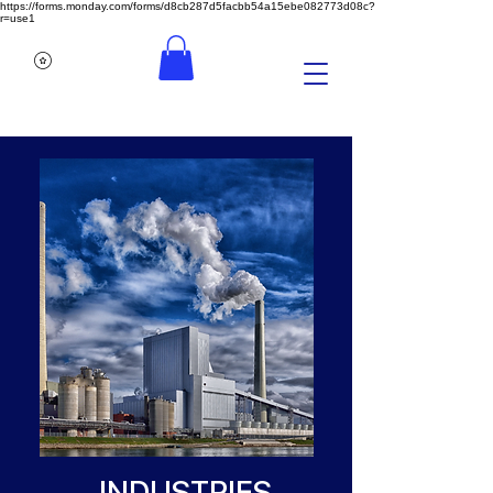
https://forms.monday.com/forms/d8cb287d5facbb54a15ebe082773d08c?
r=use1
INDUSTRIES