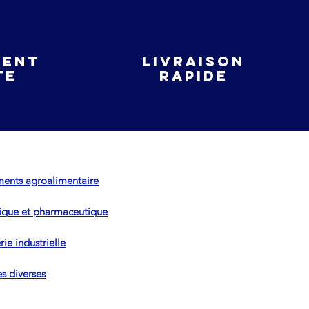
ient
livraison
te
rapide
ents agroalimentaire
que et pharmaceutique
ie industrielle
es diverses