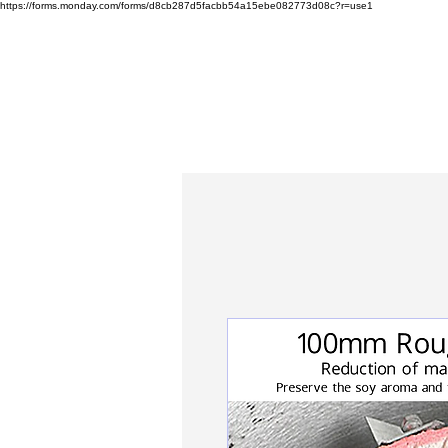
https://forms.monday.com/forms/d8cb287d5facbb54a15ebe082773d08c?r=use1