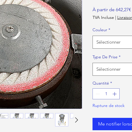
À partir de
642,27€
TVA Incluse
|
Livraiso
Couleur
*
Sélectionner
Type De Prise
*
Sélectionner
Quantité
*
Rupture de stock
Me notifier lors