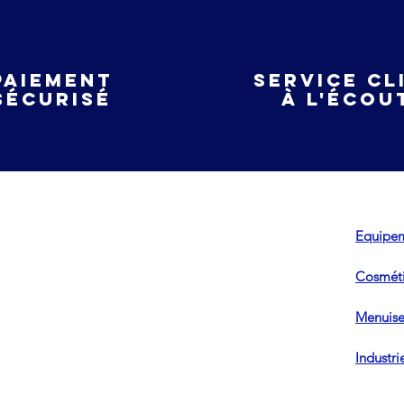
Paiement
service cl
sécurisé
à l'écou
Equipem
Cosméti
Menuiser
Industri