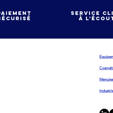
Paiement
service cl
sécurisé
à l'écou
Equipem
Cosméti
Menuiser
Industri