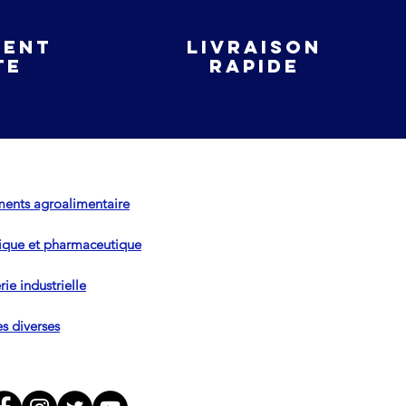
ient
livraison
te
rapide
ents agroalimentaire
que et pharmaceutique
ie industrielle
es diverses