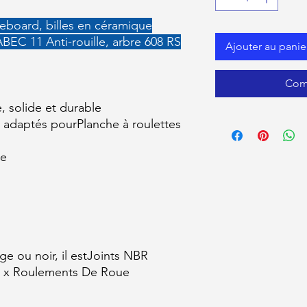
eboard, billes en céramique
BEC 11 Anti-rouille, arbre 608 RS
Ajouter au panie
Com
, solide et durable
 adaptés pour
Planche à roulettes
le
e ou noir, il est
Joints NBR
 x Roulements De Roue