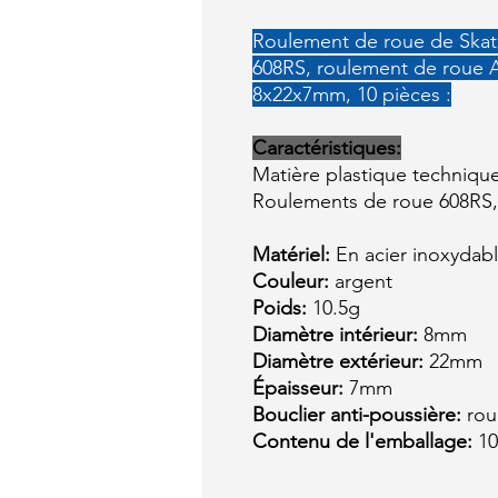
Roulement de roue de Skat
608RS, roulement de roue A
8x22x7mm, 10 pièces :
Caractéristiques:
Matière plastique technique
Roulements de roue 608RS,
Matériel:
En acier inoxydab
Couleur:
argent
Poids:
10.5g
Diamètre intérieur:
8mm
Diamètre extérieur:
22mm
Épaisseur:
7mm
Bouclier anti-poussière:
roug
Contenu de l'emballage:
10