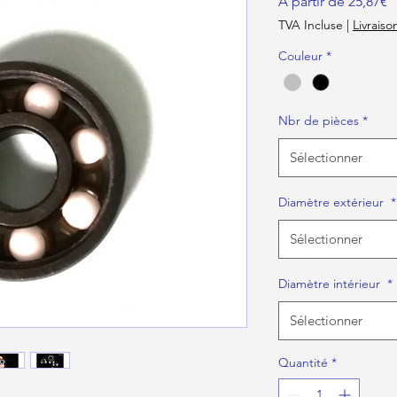
P
À partir de
25,87€
TVA Incluse
|
Livraiso
Couleur
*
Nbr de pièces
*
Sélectionner
Diamètre extérieur
*
Sélectionner
Diamètre intérieur
*
Sélectionner
Quantité
*