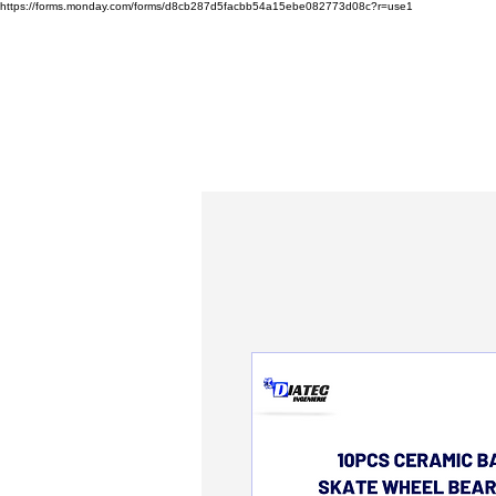
https://forms.monday.com/forms/d8cb287d5facbb54a15ebe082773d08c?r=use1