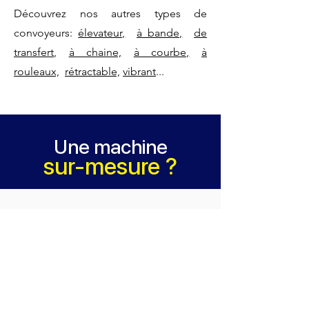
Découvrez nos autres types de
convoyeurs:
élevateur,
à bande,
de
transfert
,
à chaine,
à courbe,
à
rouleaux,
rétractable,
vibrant
...
Une machine
sur-mesure ?
Contactez-nous
Nous saurons répondre à vos
besoins.
Devis en ligne