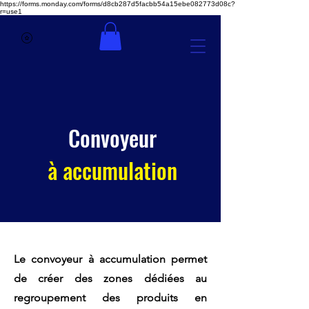
https://forms.monday.com/forms/d8cb287d5facbb54a15ebe082773d08c?
r=use1
Convoyeur
à accumulation
Le convoyeur à accumulation permet
de créer des zones dédiées au
regroupement des produits en